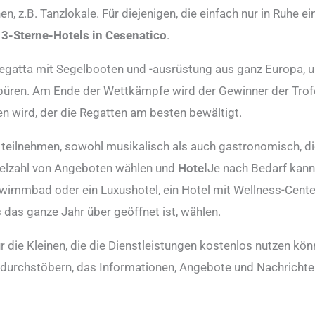
en, z.B. Tanzlokale. Für diejenigen, die einfach nur in Ruhe 
l
3-Sterne-Hotels in Cesenatico
.
 Regatta mit Segelbooten und -ausrüstung aus ganz Europa, 
spüren. Am Ende der Wettkämpfe wird der Gewinner der Trofe
en wird, der die Regatten am besten bewältigt.
n teilnehmen, sowohl musikalisch als auch gastronomisch, d
Vielzahl von Angeboten wählen und
Hotel
Je nach Bedarf kann
hwimmbad oder ein Luxushotel, ein Hotel mit Wellness-Center
s das ganze Jahr über geöffnet ist, wählen.
r die Kleinen, die die Dienstleistungen kostenlos nutzen k
el durchstöbern, das Informationen, Angebote und Nachrich