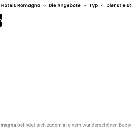
Hotels Romagna
Die Angebote
Typ
Dienstlei
n
esenatico
omagna
befindet sich zudem in einem wunderschönen Badeo