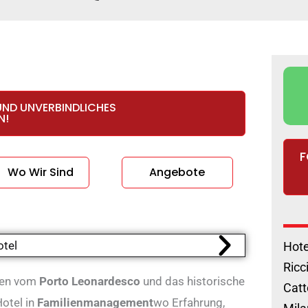
UND UNVERBINDLICHES
N!
F
Wo Wir Sind
Angebote
Hote
Ricc
ten vom
Porto Leonardesco
und das historische
Catt
Hotel in
Familienmanagement
wo Erfahrung,