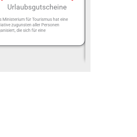
Urlaubsgutscheine
Entdecken wir
typischen Pr
 Ministerium für Tourismus hat eine
Roma
tiative zugunsten aller Personen
anisiert, die sich für eine
Kulinarische Produkte 
Sangiovese: Rotweintrau
wichtigste in der Regio