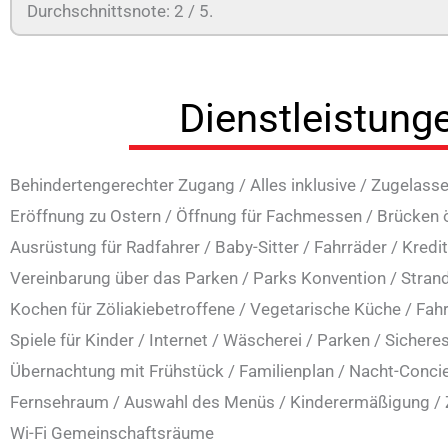
Durchschnittsnote:
2
/ 5.
Dienstleistung
Behindertengerechter Zugang
/
Alles inklusive
/
Zugelasse
Eröffnung zu Ostern
/
Öffnung für Fachmessen
/
Brücken 
Ausrüstung für Radfahrer
/
Baby-Sitter
/
Fahrräder
/
Kredi
Vereinbarung über das Parken
/
Parks Konvention
/
Stran
Kochen für Zöliakiebetroffene
/
Vegetarische Küche
/
Fah
Spiele für Kinder
/
Internet
/
Wäscherei
/
Parken
/
Sichere
Übernachtung mit Frühstück
/
Familienplan
/
Nacht-Conci
Fernsehraum
/
Auswahl des Menüs
/
Kinderermäßigung
/
Wi-Fi Gemeinschaftsräume