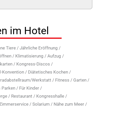
en im Hotel
ne Tiere
/
Jährliche Eröffnung
/
öffnen
/
Klimatisierung
/
Aufzug
/
tkarten
/
Kongress-Discos
/
d-Konvention
/
Diätetisches Kochen
/
rradabstellraum/Werkstatt
/
Fitness
/
Garten
/
s Parken
/
Für Kinder
/
erge
/
Restaurant
/
Kongresshalle
/
Zimmerservice
/
Solarium
/
Nähe zum Meer
/