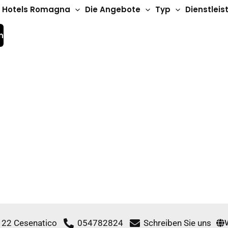
Hotels Romagna
Die Angebote
Typ
Dienstlei
n
3-Sterne-Hotels
Embassy Hotel
, 22 Cesenatico
054782824
Schreiben Sie uns