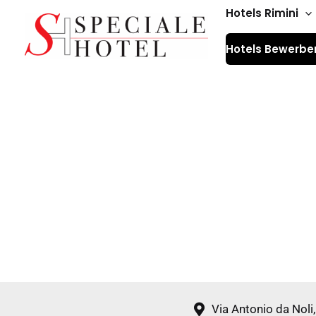
Zum
Hotels Rimini
Inhalt
Hotels Bewerbe
springen
Via Antonio da Noli