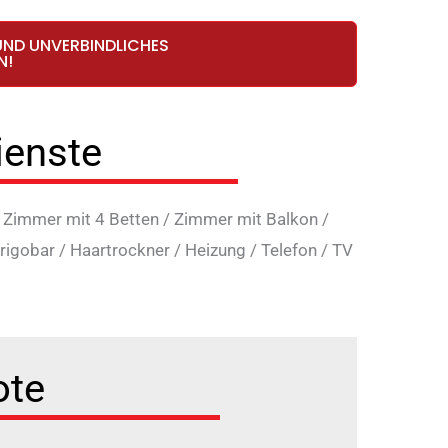
UND UNVERBINDLICHES
N!
ienste
/
Zimmer mit 4 Betten
/
Zimmer mit Balkon
/
rigobar
/
Haartrockner
/
Heizung
/
Telefon
/
TV
ote