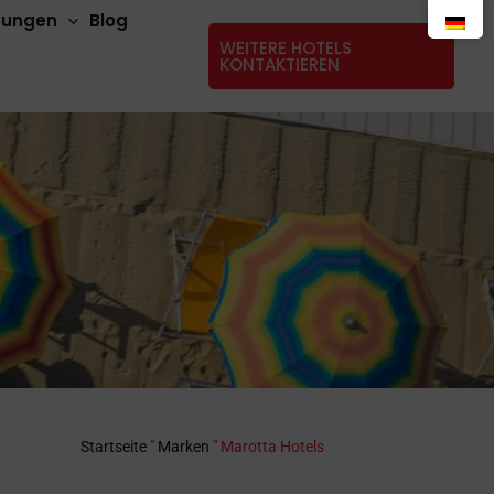
stungen
Blog
WEITERE HOTELS
KONTAKTIEREN
Startseite
"
Marken
"
Marotta Hotels