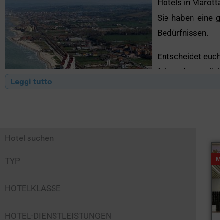
Hotels in Marott
Sie haben eine
Bedürfnissen.
Entscheidet euch
folgende Möglic
Leggi tutto
In Marotta find
überall wird man
Hotel suchen
TYP
M
HOTELKLASSE
HOTEL-DIENSTLEISTUNGEN