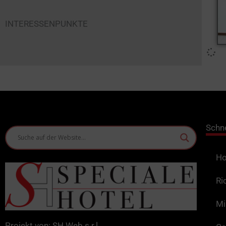
INTERESSENPUNKTE
Schn
Ho
Ri
Mi
Projekt von: SH Web s.r.l