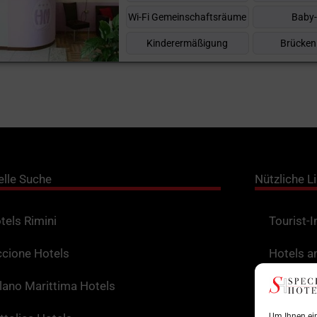
Wi-Fi Gemeinschaftsräume
Baby-
Kinderermäßigung
Brücken
elle Suche
Nützliche L
tels Rimini
Tourist-
ccione Hotels
Hotels a
lano Marittima Hotels
Sehenswe
Um Ihnen ein