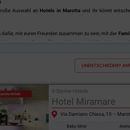
a
 große Auswahl an
Hotels in Marotta
und ihr könnt entsch
 dafür, mit euren Freunden zusammen zu sein, mit der
Fami
hkeiten zur Verfügung
Übernachtung mit Frühstück
e
Hotel
en Sie die
3-Sterne-Hotels, 4-Sterne-Hotels, 2-Sterne-Hot
UNENTSCHIEDEN? ANF
 Sie freundlich und professionell empfangen.
3-Sterne-Hotels
arotta Hotels
Hotel Miramare
Via Damiano Chiesa, 15 – Marot
Baby-Sitter
Anima