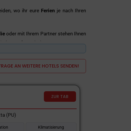
eiden, wo ihr eure
Ferien
je nach Ihren
lie
oder mit Ihrem Partner stehen Ihnen
jeder Größe und Klasse.
els
, Pensionen und Luxushotels – und
RAGE AN WEITERE HOTELS SENDEN!
ZUR TAB
ta (PU)
tion
Klimatisierung