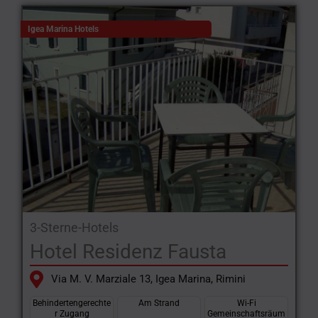
kurze Suche in unserem Portal durchführen.
Igea Marina Hotels
Der drahtlose Zugang kann über einen PC oder ein Smartphone
erfolgen, die wir heute ständig bei uns tragen, so dass Sie Ihre
sozialen Netzwerke oder Ihren Posteingang immer im Auge
behalten können.
3-Sterne-Hotels
Hotel Residenz Fausta
Via M. V. Marziale 13, Igea Marina, Rimini
Behindertengerechte
Am Strand
Wi-Fi
r Zugang
Gemeinschaftsräum