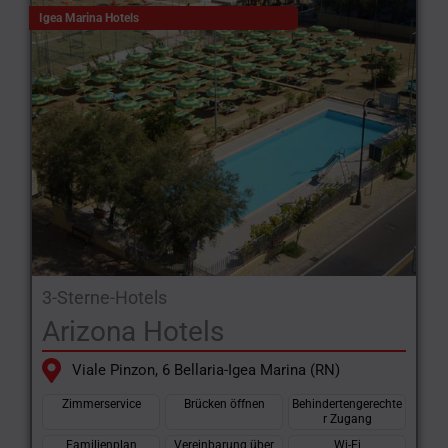
Igea Marina Hotels
3-Sterne-Hotels
Arizona Hotels
Viale Pinzon, 6 Bellaria-Igea Marina (RN)
Zimmerservice
Brücken öffnen
Behindertengerechte
r Zugang
Familienplan
Vereinbarung über
Wi-Fi