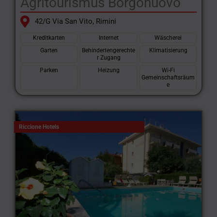
Agritourismus Borgonuovo
42/G Via San Vito, Rimini
Kreditkarten
Internet
Wäscherei
Garten
Behindertengerechte
Klimatisierung
r Zugang
Parken
Heizung
Wi-Fi
Gemeinschaftsräum
e
Riccione Hotels