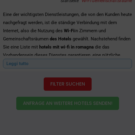
Startseite
"
Wi-Fi Gemeinschaftsräume
Eine der wichtigsten Dienstleistungen, die von den Kunden heute
nachgefragt werden, ist die ständige Verbindung mit dem
Internet, also die Nutzung des
Wi-Fi
in Zimmern und
Gemeinschaftsräumen
des Hotels
gewählt. Nachstehend finden
Sie eine Liste mit
hotels mit wi-fi in romagna
die das
Vorhandensein dieses Dienstes garantieren, eine nützliche
Lösung, die es Ihnen ermöglicht, jederzeit informiert zu sein.
Leggi tutto
Das Surfen im Internet hilft Ihnen bei der Suche nach
FILTER SUCHEN
interessanten Lösungen, Kongressen, einfachen öffentlichen
Verkehrsmitteln, um von einem Ort zum anderen zu gelangen,
und natürlich bei der Information über Veranstaltungen, die in
ANFRAGE AN WEITERE HOTELS SENDEN!
der Stadt organisiert werden, um Sie während Ihres Aufenthalts
aufzuheitern. Sie werden immer wissen, wie Sie Ihre Freizeit
verbringen können in
hotels mit wi-fi an der riviera
und Sie
werden neue Dinge erleben können, indem Sie einfach eine