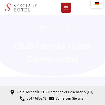
Zum
Inhalt
springen
4-Sterne-Hotels
Club Familie Hotel
Serenissima
Viale Torricelli 19, Villamarina di Cesenatico (FC)
0547 680248
Schreiben Sie uns