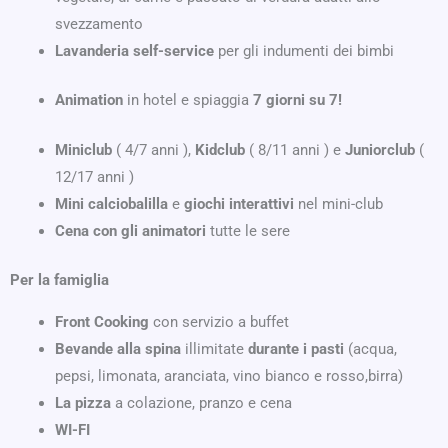
svezzamento
Lavanderia self-service
per gli indumenti dei bimbi
Animation
in hotel e spiaggia
7 giorni su 7!
Miniclub
( 4/7 anni ),
Kidclub
( 8/11 anni ) e
Juniorclub
(
12/17 anni )
Mini calciobalilla
e
giochi interattivi
nel mini-club
Cena con gli animatori
tutte le sere
Per la famiglia
Front Cooking
con servizio a buffet
Bevande alla spina
illimitate
durante i pasti
(acqua,
pepsi, limonata, aranciata, vino bianco e rosso,birra)
La pizza
a colazione, pranzo e cena
WI-FI