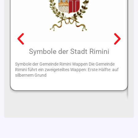
Symbole der Stadt Rimini
Symbole der Gemeinde Rimini Wappen Die Gemeinde
Rimini führt ein zweigeteiltes Wappen: Erste Hälfte: auf
Ab
silbernem Grund
ma
Za