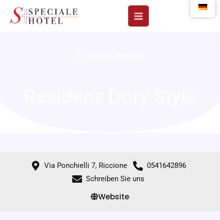
Zum
Inhalt
springen
4-Sterne-Hotels
Residenz Dory Style
Via Ponchielli 7, Riccione
0541642896
Schreiben Sie uns
Website