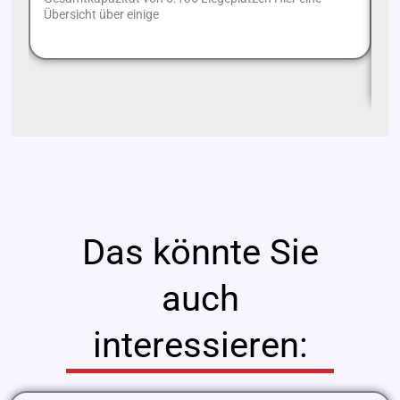
Übersicht über einige
We
Ri
Dö
Das könnte Sie
auch
interessieren: