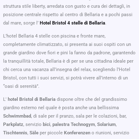
struttura stile liberty, arredata con gusto e cura dei dettagli, in
posizione centrale rispetto al centro di Bellaria e a pochi passi
dal mare, sorge l’
Hotel Bristol 4 stelle di Bellaria
.
L’hotel Bellaria 4 stelle con piscina e fronte mare,
completamente climatizzato, si presenta ai suoi ospiti con un
grande giardino dove fiori e pini la fanno da padrone, garantendo
la tranquillità totale, Bellaria è di per se una cittadina ideale per
chi cerca una vacanza all’insegna del relax, scegliendo l’Hotel
Bristol, con tutti i suoi servizi, si potrà vivere all’interno di un
“oasi di serenità”.
L'
hotel Bristol di Bellaria
dispone oltre che del grandissimo
giardino esterno nel quale è posta anche una bellissima
Schwimmbad
, di sale per il pranzo, sala per le colazioni, bar,
Parkplatz
, servizio
bici
,
palestra Technogym
,
Solarium
,
Tischtennis
,
Säle
per piccole
Konferenzen
o riunioni, servizio