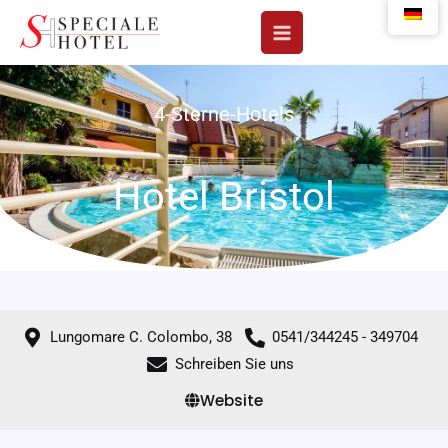
Zum
Inhalt
springen
4-Sterne-Hotels
Hotel Bristol
Lungomare C. Colombo, 38
0541/344245 - 349704
Schreiben Sie uns
Website