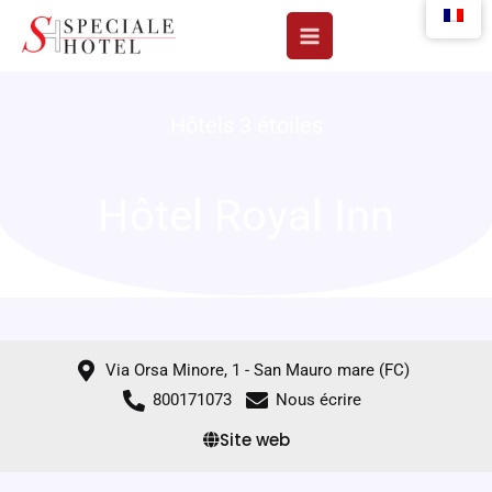
Aller
au
contenu
Hôtels 3 étoiles
Hôtel Royal Inn
Via Orsa Minore, 1 - San Mauro mare (FC)
800171073
Nous écrire
Site web