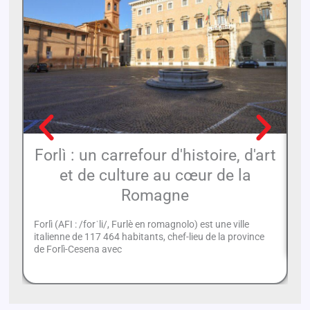
Forlì : un carrefour d'histoire, d'art
et de culture au cœur de la
Romagne
Ca
Ro
Forlì (AFI : /forˈli/, Furlè en romagnolo) est une ville
fa
italienne de 117 464 habitants, chef-lieu de la province
de Forlì-Cesena avec