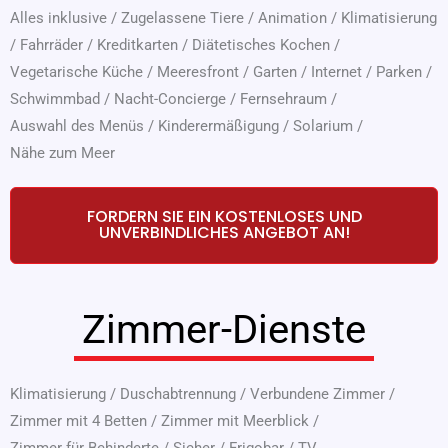
Alles inklusive
/
Zugelassene Tiere
/
Animation
/
Klimatisierung
/
Fahrräder
/
Kreditkarten
/
Diätetisches Kochen
/
Vegetarische Küche
/
Meeresfront
/
Garten
/
Internet
/
Parken
/
Schwimmbad
/
Nacht-Concierge
/
Fernsehraum
/
Auswahl des Menüs
/
Kinderermäßigung
/
Solarium
/
Nähe zum Meer
FORDERN SIE EIN KOSTENLOSES UND
UNVERBINDLICHES ANGEBOT AN!
Zimmer-Dienste
Klimatisierung
/
Duschabtrennung
/
Verbundene Zimmer
/
Zimmer mit 4 Betten
/
Zimmer mit Meerblick
/
Zimmer für Behinderte
/
Sicher
/
Frigobar
/
TV