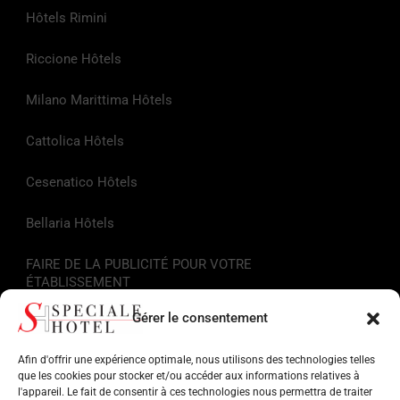
Hôtels Rimini
Riccione Hôtels
Milano Marittima Hôtels
Cattolica Hôtels
Cesenatico Hôtels
Bellaria Hôtels
FAIRE DE LA PUBLICITÉ POUR VOTRE
ÉTABLISSEMENT
Gérer le consentement
Liens utiles
Afin d'offrir une expérience optimale, nous utilisons des technologies telles
Informations touristiques
que les cookies pour stocker et/ou accéder aux informations relatives à
l'appareil. Le fait de consentir à ces technologies nous permettra de traiter