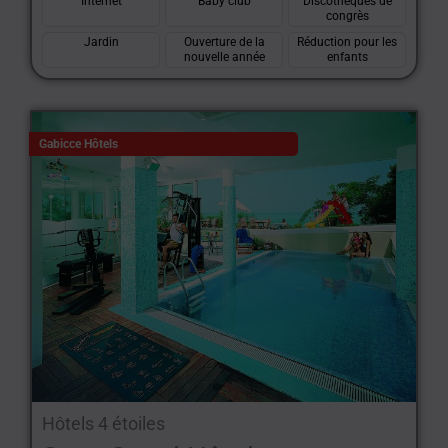
Internet
Baby club
Discothèques de
congrès
Jardin
Ouverture de la
Réduction pour les
nouvelle année
enfants
Gabicce Hôtels
Hôtels 4 étoiles