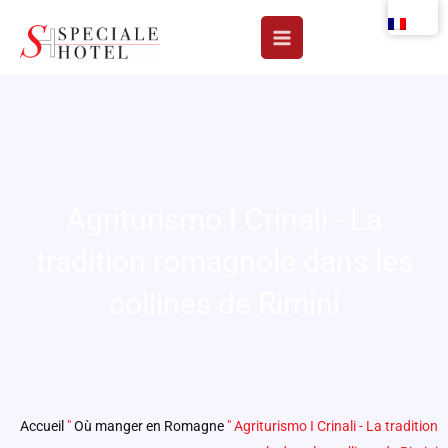
Aller
au
contenu
Agriturismo I Crinali - La
tradition romagnole dans les
collines de Rimini
Accueil
"
Où manger en Romagne
"
Agriturismo I Crinali - La tradition