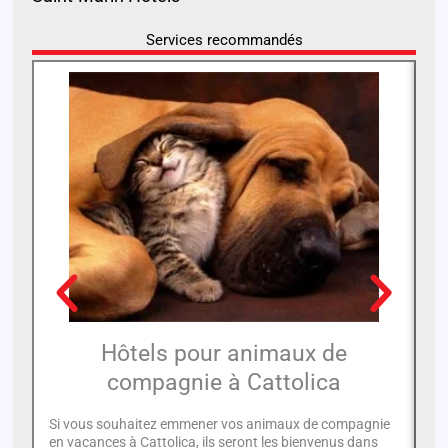
Services recommandés
Hôtels pour animaux de
compagnie à Cattolica
Si
vo
Si vous souhaitez emmener vos animaux de compagnie
de
en vacances à Cattolica, ils seront les bienvenus dans