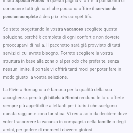
Il sito
Spécial Hôtels
in questa pagina vi offre la possibilità di
conoscere tutti gli hotel che possono offrire il
service de
pension complète
à des prix très compétitifs.
Se state progettando la vostra
vacances
scegliete questa
soluzione, perché è completa di ogni confort e non dovrete
preoccuparvi di nulla. Il pacchetto sarà già provvisto di tutti i
servizi di cui avrete bisogno. Potrete scegliere la vostra
struttura in base alla zona o al periodo che preferite, senza
nessun limite, il portale vi offrirà tanti modi per poter fare in
modo giusto la vostra selezione.
La Riviera Romagnola è famosa per la qualità della sua
accoglienza, perciò gli
hôtels à Rimini
rendono le loro offerte
sempre più appetibili e allettanti per i turisti che scelgono
questa raggiante zona turistica. Vi resta solo da decidere dove
voler trascorrere la vacanza in compagnia della
famille
o degli
amici, per godere di momenti davvero gioiosi.