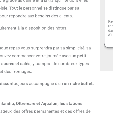
 grâce au calme et à la tranquillité dont elles
oisie. Tout le personnel se distingue par sa
 pour répondre aux besoins des clients.
Fae
ro
uitement à la disposition des hôtes.
dan
d'
haque repas vous surprendra par sa simplicité, sa
us pouvez commencer votre journée avec un
petit
 sucrés et salés,
y compris de nombreux types
 et des fromages.
oisson
toujours accompagné d'un
un riche buffet.
ilandia, Oltremare et Aquafan, les stations
tageux, des offres permanentes et des offres de