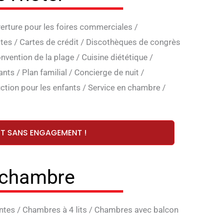
erture pour les foires commerciales
/
ttes
/
Cartes de crédit
/
Discothèques de congrès
nvention de la plage
/
Cuisine diététique
/
ants
/
Plan familial
/
Concierge de nuit
/
ction pour les enfants
/
Service en chambre
/
ET SANS ENGAGEMENT !
 chambre
ntes
/
Chambres à 4 lits
/
Chambres avec balcon