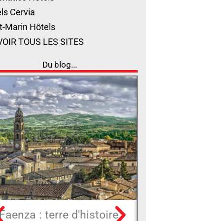
ls Cervia
t-Marin Hôtels
VOIR TOUS LES SITES
Du blog...
Faenza : terre d'histoire,
Talamello : his