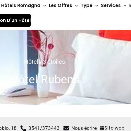
Hôtels Romagna
Les Offres
Type
Services
ion D'un Hôtel
Hôtels 3 étoiles
Hôtel Rubens
Site web
bbio, 18
0541/373443
Nous écrire