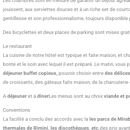
Les chambres sont en mesure de garantir un séjour agréable
jouissent, aux serviettes douces et à un riche set de court
gentillesse et son professionnalisme, toujours disponible
Des bicyclettes et deux places de parking sont mises grat
Le restaurant
La cuisine de notre hôtel est typique et faite maison, et c
bonté et le soin avec lequel il est préparé. Le matin, vo
déjeuner buffet copieux,
pouvoir choisir entre
des délices
de croissants, des gâteaux faits maison, de la charcuterie
A
déjeuner
et à
dîner
Les menus sont au choix
viande et p
Conventions
La facilité a conclu des accords avec la
les parcs de Mirab
thermales de Rimini, les discothèques, etc.
des prix avan