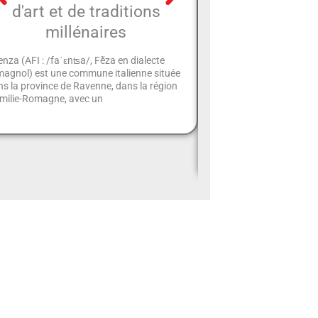
d'art et de traditions
traditions d
millénaires
millénaire d
vallée du 
nza (AFI : /faˈɛnʦa/, Fẽ́za en dialecte
magnol) est une commune italienne située
Talamello (Talamèl en r
s la province de Ravenne, dans la région
commune italienne d'env
Émilie-Romagne, avec un
située dans la province d
Romagne. La commune d
située dans la province d
Romagne.