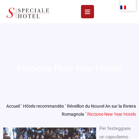
Aller
au
contenu
Riccione New Year Hotels
Accueil
"
Hôtels recommandés
"
Réveillon du Nouvel An sur la Riviera
Romagnola
"
Riccione New Year Hotels
Per festeggiare
un capodanno