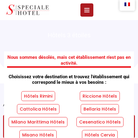
Aller
au
contenu
Hôtels 3 étoiles
Résidence Brown
Nous sommes désolés, mais cet établissement n'est pas en
activité.
Choisissez votre destination et trouvez l'établissement qui
correspond le mieux à vos besoins :
Hôtels Rimini
Riccione Hôtels
Accueil
"
Installations
"
Résidence Brown
Cattolica Hôtels
Bellaria Hôtels
Milano Marittima Hôtels
Cesenatico Hôtels
DEMANDEZ UN DEVIS GRATUIT ET SANS
ENGAGEMENT !
Misano Hôtels
Hôtels Cervia