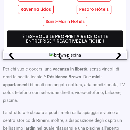
Ravenna Lidos
Pesaro Hôtels
Services Hôteliers
Services En Chambre
Saint-Marin Hôtels
Où Nous Sommes
Offres
ÊTES-VOUS LE PROPRIÉTAIRE DE CETTE
ENTREPRISE ? RÉACTIVEZ LA FICHE !
Per chi vuole godersi una
vacanza in libertà
, senza vincoli di
orari la scelta ideale è
Résidence Brown
. Due
mini-
appartamenti
bilocali con angolo cottura, aria condizionata, TV
color, telefono con selezione diretta, video-citofono, balcone,
piscina.
La struttura è ubicata a pochi metri dalla spiaggia e vicino al
centro storico di
Rimini
, inoltre, a disposizione degli ospiti un
bellissimo
jardin
nel quale rilassarsi e una
piscine
all’aperto