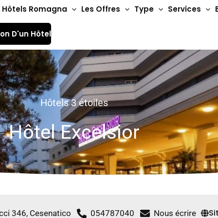
Hôtels Romagna
Les Offres
Type
Services
ion D'un Hôtel
Hôtels 3 étoiles
Hôtel Excelsior
Si
ci 346, Cesenatico
054787040
Nous écrire