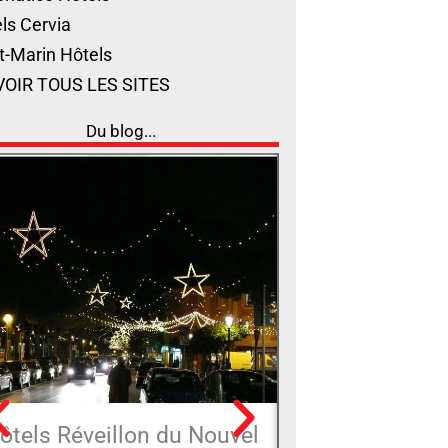
ls Cervia
t-Marin Hôtels
VOIR TOUS LES SITES
Du blog...
ôtels Réveillon du Nouvel
L'île des Ros