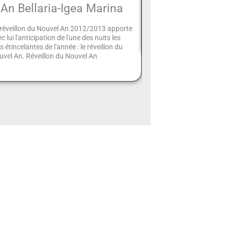
An Bellaria-Igea Marina
L'Isola delle Rose, située
Italie, était une micronat
 réveillon du Nouvel An 2012/2013 apporte
éphémère fondée.
c lui l'anticipation de l'une des nuits les
s étincelantes de l'année : le réveillon du
vel An. Réveillon du Nouvel An