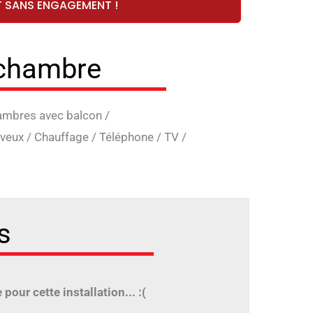
T SANS ENGAGEMENT !
 chambre
mbres avec balcon
/
veux
/
Chauffage
/
Téléphone
/
TV
/
s
pour cette installation... :(