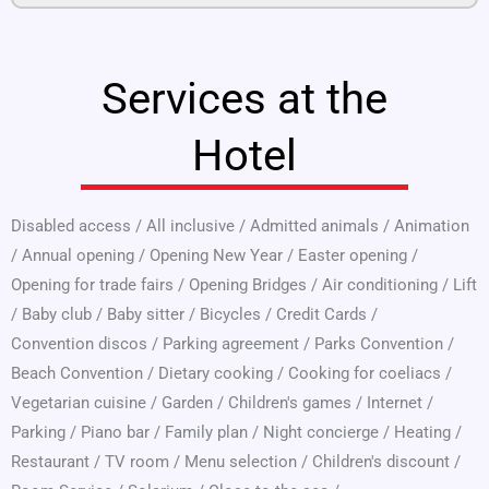
Services at the
Hotel
Disabled access
/
All inclusive
/
Admitted animals
/
Animation
/
Annual opening
/
Opening New Year
/
Easter opening
/
Opening for trade fairs
/
Opening Bridges
/
Air conditioning
/
Lift
/
Baby club
/
Baby sitter
/
Bicycles
/
Credit Cards
/
Convention discos
/
Parking agreement
/
Parks Convention
/
Beach Convention
/
Dietary cooking
/
Cooking for coeliacs
/
Vegetarian cuisine
/
Garden
/
Children's games
/
Internet
/
Parking
/
Piano bar
/
Family plan
/
Night concierge
/
Heating
/
Restaurant
/
TV room
/
Menu selection
/
Children's discount
/