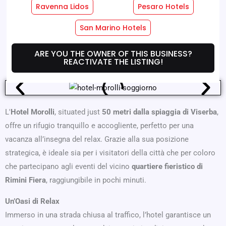
Ravenna Lidos
Pesaro Hotels
Hotel Services
Room Services
San Marino Hotels
Where We Are
Offers
ARE YOU THE OWNER OF THIS BUSINESS?
REACTIVATE THE LISTING!
L'
Hotel Morolli
, situated just
50 metri dalla spiaggia di Viserba
,
offre un rifugio tranquillo e accogliente, perfetto per una
vacanza all’insegna del relax. Grazie alla sua posizione
strategica, è ideale sia per i visitatori della città che per coloro
che partecipano agli eventi del vicino
quartiere fieristico di
Rimini Fiera
, raggiungibile in pochi minuti.
Un’Oasi di Relax
Immerso in una strada chiusa al traffico, l’hotel garantisce un