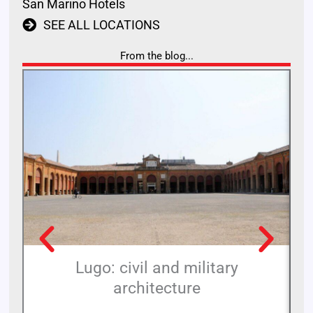
San Marino Hotels
SEE ALL LOCATIONS
From the blog...
Lugo: civil and military
architecture
Hi
wh