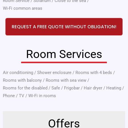
Room Service
/
Solarium
/
Close to the sea
/
Wi-Fi common areas
REQUEST A FREE QUOTE WITHOUT OBLIGATION!
Room Services
Air conditioning
/
Shower enclosure
/
Rooms with 4 beds
/
Rooms with balcony
/
Rooms with sea view
/
Rooms for the disabled
/
Safe
/
Frigobar
/
Hair dryer
/
Heating
/
Phone
/
TV
/
Wi-Fi in rooms
Offers