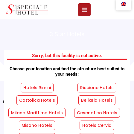
Skip
to
content
3 Star Hotels
Hotel Morolli
Sorry, but this facility is not active.
Choose your location and find the structure best suited to
your needs:
Hotels Rimini
Riccione Hotels
Cattolica Hotels
Bellaria Hotels
Home
"
Facilities
"
Hotel Morolli
Milano Marittima Hotels
Cesenatico Hotels
REQUEST A FREE QUOTE WITHOUT OBLIGATION!
Misano Hotels
Hotels Cervia