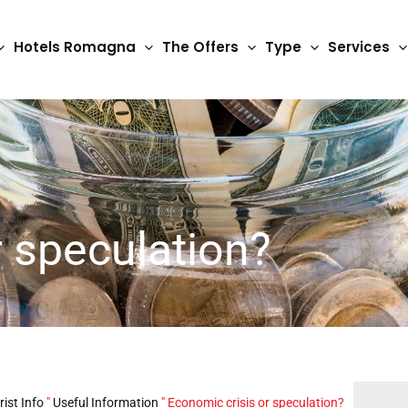
Hotels Romagna
The Offers
Type
Services
r speculation?
rist Info
"
Useful Information
"
Economic crisis or speculation?