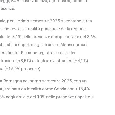
peggi, B&B, case vacanza, agriturismi) sono in
presenze.
ale, per il primo semestre 2025 si contano circa
, che resta la località principale della regione.
calo del 3,1% nelle presenze complessive e del 3,6%
 italiani rispetto agli stranieri. Alcuni comuni
sificato: Riccione registra un calo dei
aniere (+3,5%) e degli arrivi stranieri (+4,1%).
iva (+15,9% presenze).
milia-Romagna nel primo semestre 2025, con un
ti, trainata da località come Cervia con +16,4%
,3% negli arrivi e del 10% nelle presenze rispetto a