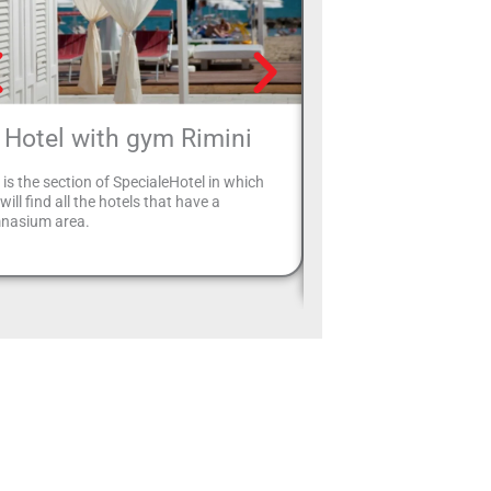
Hotel with gym Rimini
Hotels with 
games 
 is the section of SpecialeHotel in which
will find all the hotels that have a
If you are taking your ch
nasium area.
holiday, you might be int
which hotels in Rimini of