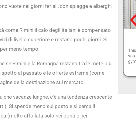
o vuote nei giorni feriali, con spiagge e alberghi
tà come Rimini il calo degli italiani è compensato
zi di livello superiore e restano pochi giorni. Si
ma per meno tempo.
This
you 
gym
he se Rimini e la Romagna restano tra le mete più
ri rispetto al passato e le offerte estreme (come
agine della destinazione sul mercato.
iù che vacanze lunghe, c’è una tendenza crescente
i). Si spende meno sul posto e si cerca il
a (molto affollata solo nei ponti e nei