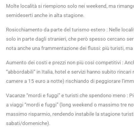
Molte località si riempiono solo nei weekend, ma rimangon
semideserti anche in alta stagione.
Rosicchiamento da parte del turismo estero : Nelle locali
solo in parte dagli stranieri, che però spesso cercano servi
nota anche una frammentazione dei flussi: più turisti, 
Aumento dei costi e prezzi non più così competitivi : Anc
“abbordabili” in Italia, hotel e servizi hanno subito rinca
camere a 15 euro a notte) rischiando di peggiorare l’imm
Vacanze “mordi e fuggi” e turisti che spendono meno : P
a viaggi “mordi e fuggi” (long weekend o massimo tre nott
massimo risparmio, rendendo instabile la stagione turistic
sabati/domeniche).