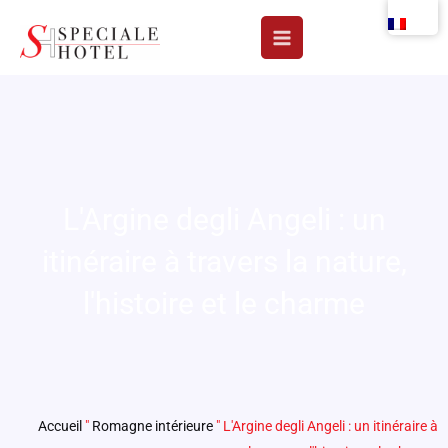
Aller
au
contenu
L'Argine degli Angeli : un
itinéraire à travers la nature,
l'histoire et le charme
Accueil
"
Romagne intérieure
"
L'Argine degli Angeli : un itinéraire à