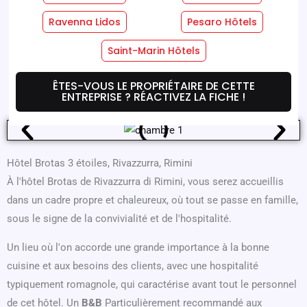
Ravenna Lidos
Pesaro Hôtels
Services Hôteliers
Services En Chambre
Saint-Marin Hôtels
Où Nous Sommes
Offres
ÊTES-VOUS LE PROPRIÉTAIRE DE CETTE
ENTREPRISE ? RÉACTIVEZ LA FICHE !
Hôtel Brotas 3 étoiles, Rivazzurra, Rimini
À l'hôtel Brotas de Rivazzurra di Rimini, vous serez accueillis
dans un cadre propre et chaleureux, où tout se passe en famille,
sous le signe de la convivialité et de l'hospitalité.
Un lieu où l'on accorde une grande importance à la bonne
cuisine et aux besoins des clients, avec une hospitalité
typiquement romagnole, qui caractérise avant tout le personnel
de cet hôtel. Un
B&B
Particulièrement recommandé aux