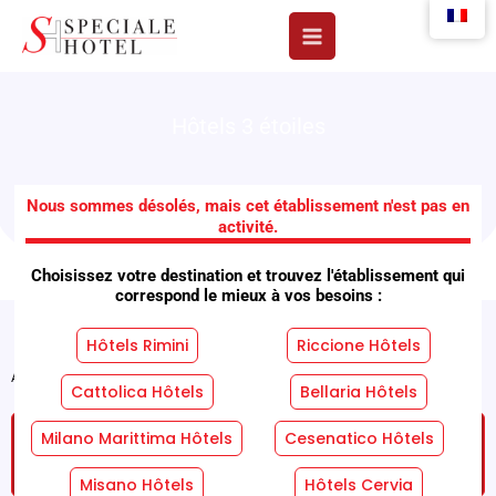
Aller
au
contenu
Hôtels 3 étoiles
Brotas Hôtels
Nous sommes désolés, mais cet établissement n'est pas en
activité.
Choisissez votre destination et trouvez l'établissement qui
correspond le mieux à vos besoins :
Hôtels Rimini
Riccione Hôtels
Accueil
"
Installations
"
Brotas Hôtels
Cattolica Hôtels
Bellaria Hôtels
Milano Marittima Hôtels
Cesenatico Hôtels
DEMANDEZ UN DEVIS GRATUIT ET SANS
ENGAGEMENT !
Misano Hôtels
Hôtels Cervia