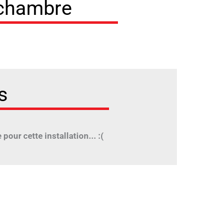
 chambre
s
pour cette installation... :(