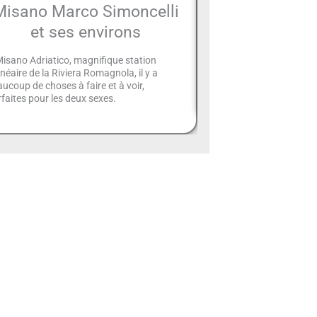
Misano Marco Simoncelli
Romagne : l
et ses environs
sucré de Pâqu
isano Adriatico, magnifique station
À Rimini et dans toute 
néaire de la Riviera Romagnola, il y a
un parfum bien particulier
ucoup de choses à faire et à voir,
juste sorti du four. Plus 
faites pour les deux sexes.