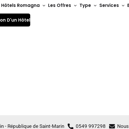
Hôtels Romagna
Les Offres
Type
Services
ion D'un Hôtel
Hôtels 4 étoiles
iDesign Hôtels
in - République de Saint-Marin
0549 997298
Nous 