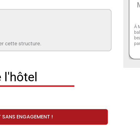
À M
bal
bea
er cette structure.
par
 l'hôtel
T SANS ENGAGEMENT !