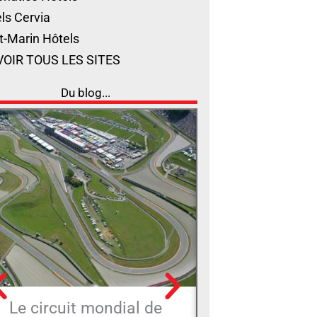
ls Cervia
t-Marin Hôtels
VOIR TOUS LES SITES
Du blog...
Le circuit mondial de
La miche de P