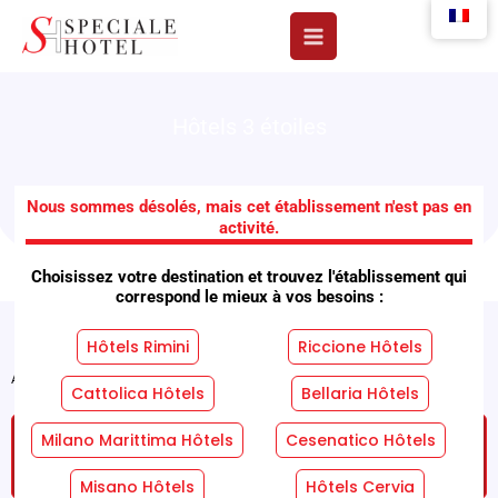
Aller
au
contenu
Hôtels 3 étoiles
Crisvan Hôtels
Nous sommes désolés, mais cet établissement n'est pas en
activité.
Choisissez votre destination et trouvez l'établissement qui
correspond le mieux à vos besoins :
Hôtels Rimini
Riccione Hôtels
Accueil
"
Installations
"
Crisvan Hôtels
Cattolica Hôtels
Bellaria Hôtels
Milano Marittima Hôtels
Cesenatico Hôtels
DEMANDEZ UN DEVIS GRATUIT ET SANS
ENGAGEMENT !
Misano Hôtels
Hôtels Cervia