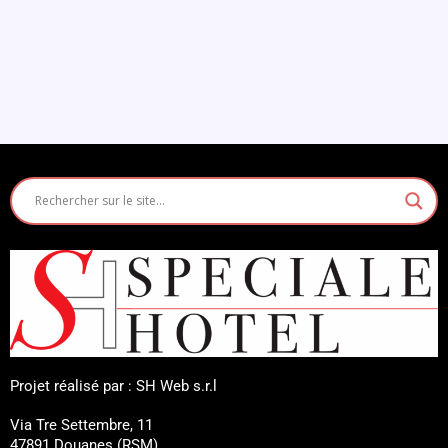
Projet réalisé par : SH Web s.r.l
Via Tre Settembre, 11
47891 Douanes (RSM)