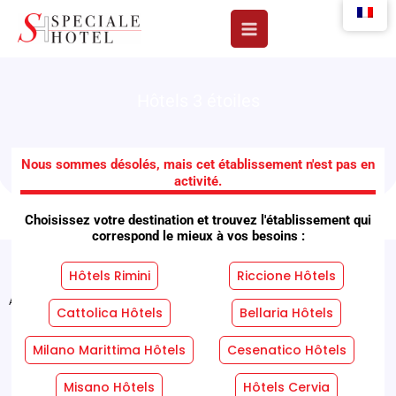
Aller
au
contenu
Hôtels 3 étoiles
Hôtel A Casa Nostra
Nous sommes désolés, mais cet établissement n'est pas en
activité.
Choisissez votre destination et trouvez l'établissement qui
correspond le mieux à vos besoins :
Hôtels Rimini
Riccione Hôtels
Accueil
"
Installations
"
Hôtel A Casa Nostra
Cattolica Hôtels
Bellaria Hôtels
Services Hôteliers
Services En Chambre
Milano Marittima Hôtels
Cesenatico Hôtels
Misano Hôtels
Hôtels Cervia