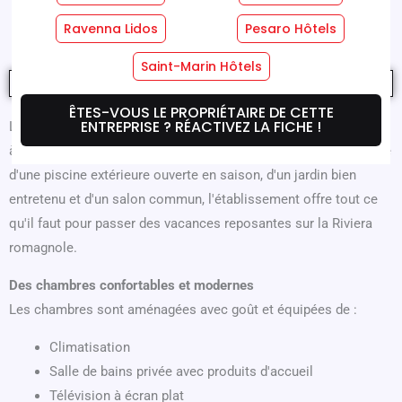
Où Nous Sommes
Offres
Ravenna Lidos
Pesaro Hôtels
Saint-Marin Hôtels
ÊTES-VOUS LE PROPRIÉTAIRE DE CETTE
ENTREPRISE ? RÉACTIVEZ LA FICHE !
L'
Hôtel A Casa Nostra
C'est un hôtel 3 étoiles accueillant situé
à Rimini, à seulement 700 mètres de la plage de Miramare. Doté
d'une piscine extérieure ouverte en saison, d'un jardin bien
entretenu et d'un salon commun, l'établissement offre tout ce
qu'il faut pour passer des vacances reposantes sur la Riviera
romagnole.
Des chambres confortables et modernes
Les chambres sont aménagées avec goût et équipées de :
Climatisation
Salle de bains privée avec produits d'accueil
Télévision à écran plat