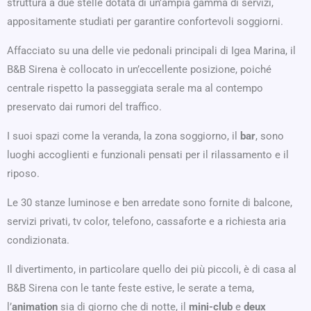
struttura a due stelle dotata di un’ampia gamma di servizi,
appositamente studiati per garantire confortevoli soggiorni.
Affacciato su una delle vie pedonali principali di Igea Marina, il
B&B Sirena è collocato in un’eccellente posizione, poiché
centrale rispetto la passeggiata serale ma al contempo
preservato dai rumori del traffico.
I suoi spazi come la veranda, la zona soggiorno, il
bar
, sono
luoghi accoglienti e funzionali pensati per il rilassamento e il
riposo.
Le 30 stanze luminose e ben arredate sono fornite di balcone,
servizi privati, tv color, telefono, cassaforte e a richiesta aria
condizionata.
Il divertimento, in particolare quello dei più piccoli, è di casa al
B&B Sirena con le tante feste estive, le serate a tema,
l’
animation
sia di giorno che di notte, il
mini-club
e
deux