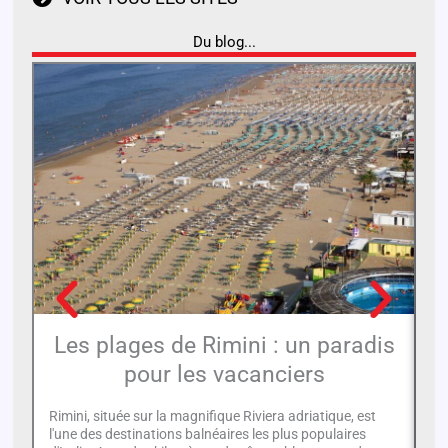
Du blog...
Les plages de Rimini : un paradis
pour les vacanciers
Le
la
Rimini, située sur la magnifique Riviera adriatique, est
18
l'une des destinations balnéaires les plus populaires