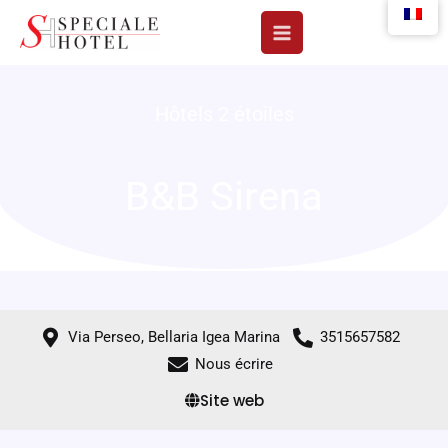
Aller
au
contenu
Hôtels 2 étoiles
B&B Sirena
Via Perseo, Bellaria Igea Marina
3515657582
Nous écrire
Site web