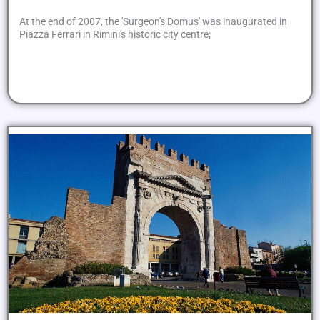
At the end of 2007, the 'Surgeon's Domus' was inaugurated in
Piazza Ferrari in Rimini's historic city centre;