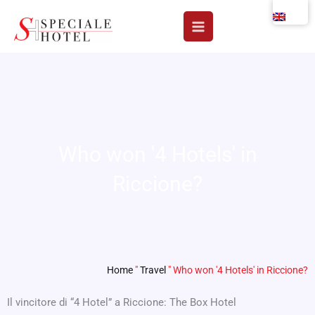
Skip
to
content
Who won '4 Hotels' in
Riccione?
Home
"
Travel
"
Who won '4 Hotels' in Riccione?
Il vincitore di “4 Hotel” a Riccione: The Box Hotel