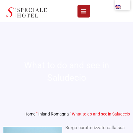
Skip
to
content
What to do and see in
Saludecio
Home
"
Inland Romagna
"
What to do and see in Saludecio
Borgo caratterizzato dalla sua