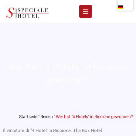
Zum
Inhalt
springen
Wer hat "4 Hotels" in Riccione
gewonnen?
Startseite
"
Reisen
"
Wer hat "4 Hotels" in Riccione gewonnen?
Il vincitore di “4 Hotel” a Riccione: The Box Hotel