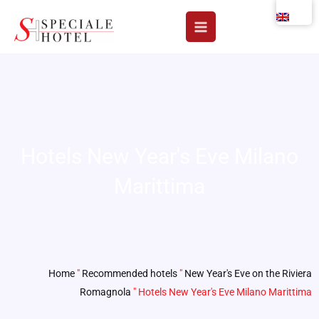
Skip
to
content
Hotels New Year's Eve Milano
Marittima
Home
"
Recommended hotels
"
New Year's Eve on the Riviera
Romagnola
"
Hotels New Year's Eve Milano Marittima