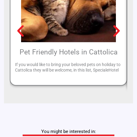
Pet Friendly Hotels in Cattolica
If you would like to bring your beloved pets on holiday to
Ri
Cattolica they will be welcome, in this list, SpecialeHotel
be
se
You might be interested in: