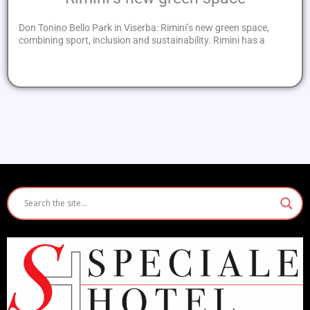
Don Tonino Bello Park in Viserba: Rimini’s new green space,
combining sport, inclusion and sustainability. Rimini has a