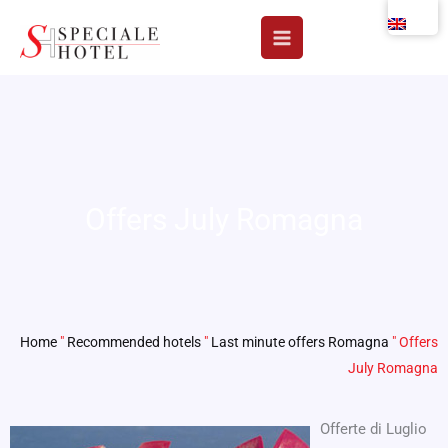
Skip
to
content
Offers July Romagna
Home
"
Recommended hotels
"
Last minute offers Romagna
"
Offers
July Romagna
Offerte di Luglio