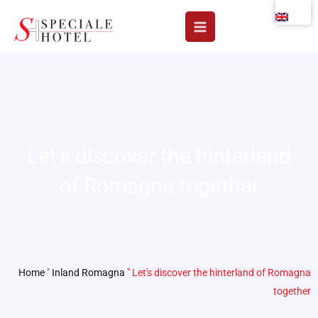
Skip
to
content
Let's discover the hinterland
of Romagna together
Home
"
Inland Romagna
"
Let's discover the hinterland of Romagna
together