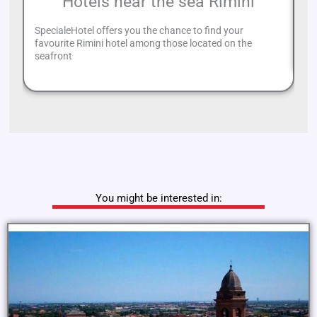
Hotels near the sea Rimini
SpecialeHotel offers you the chance to find your
If
favourite Rimini hotel among those located on the
bo
seafront
You might be interested in: