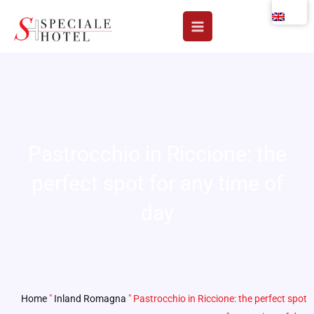
Skip
to
content
Pastrocchio in Riccione: the
perfect spot for any time of
day
Home
"
Inland Romagna
"
Pastrocchio in Riccione: the perfect spot