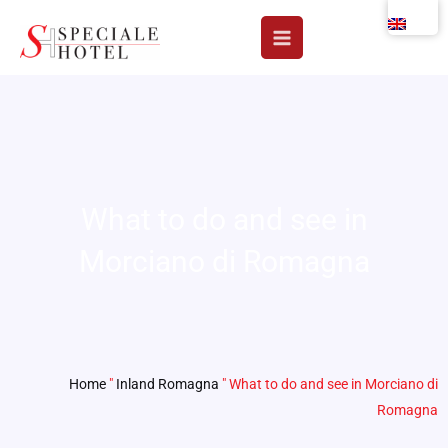
Skip
to
content
What to do and see in
Morciano di Romagna
Home
"
Inland Romagna
"
What to do and see in Morciano di
Romagna