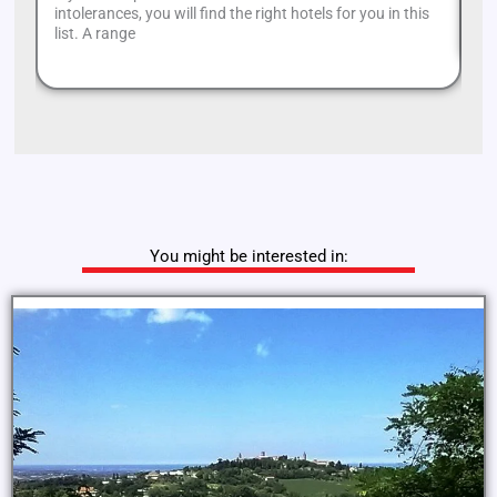
intolerances, you will find the right hotels for you in this
Ca
list. A range
You might be interested in: