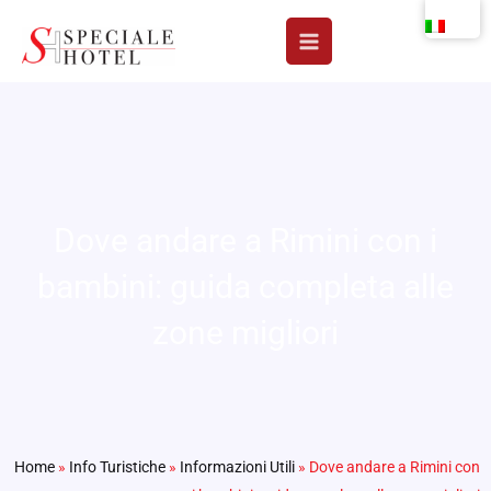
Vai
al
contenuto
Dove andare a Rimini con i
bambini: guida completa alle
zone migliori
Home
»
Info Turistiche
»
Informazioni Utili
»
Dove andare a Rimini con