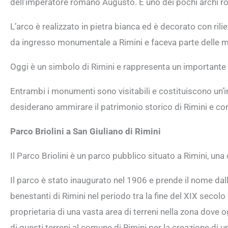
dell’imperatore romano Augusto. È uno dei pochi archi ro
L’arco è realizzato in pietra bianca ed è decorato con rili
da ingresso monumentale a Rimini e faceva parte delle m
Oggi è un simbolo di Rimini e rappresenta un importante p
Entrambi i monumenti sono visitabili e costituiscono un’im
desiderano ammirare il patrimonio storico di Rimini e con
Parco Briolini a San Giuliano di Rimini
Il Parco Briolini è un parco pubblico situato a Rimini, una c
Il parco è stato inaugurato nel 1906 e prende il nome dalla
benestanti di Rimini nel periodo tra la fine del XIX secolo e
proprietaria di una vasta area di terreni nella zona dove o
di questi terreni al comune di Rimini per la creazione di 