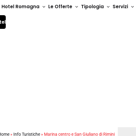
Hotel Romagna
Le Offerte
Tipologia
Servizi
tel
n Giuliano di Rimini
Home
»
Info Turistiche
»
Marina centro e San Giuliano di Rimini