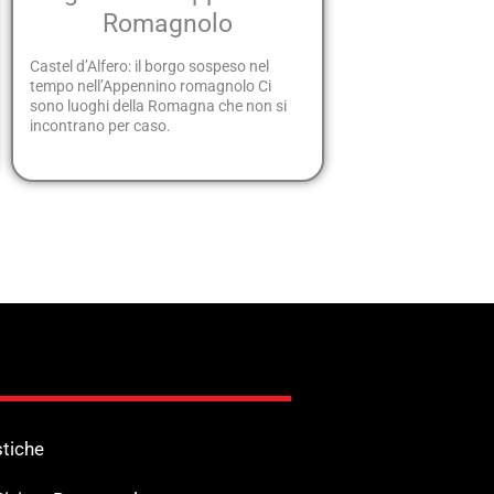
Romagnolo
Castel d’Alfero: il borgo sospeso nel
tempo nell’Appennino romagnolo Ci
sono luoghi della Romagna che non si
incontrano per caso.
stiche