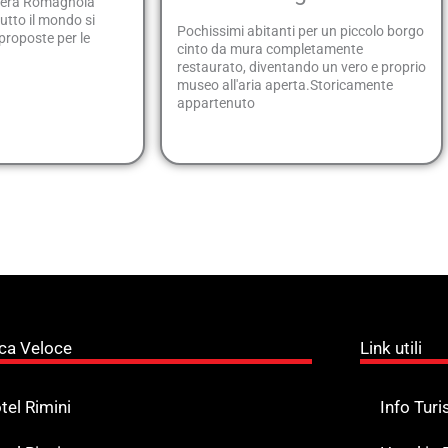
iviera Romagnola
tutto il mondo si
Pochissimi abitanti per un piccolo borgo
proposte per le
cinto da mura completamente
restaurato, diventando un vero e proprio
museo all'aria aperta.Storicamente
appartenuto
ca Veloce
Link utili
tel Rimini
Info Turi