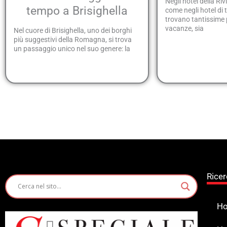
Negli hotel della R
tempo a Brisighella
come negli hotel di 
trovano tantissime 
vacanze, sia
Nel cuore di Brisighella, uno dei borghi
più suggestivi della Romagna, si trova
un passaggio unico nel suo genere: la
Ricer
Ho