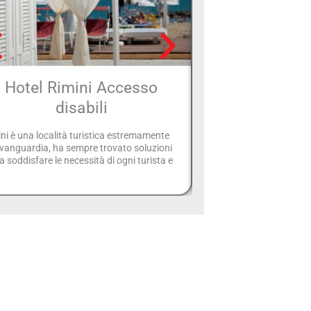
Hotel Rimini Accesso
Hotel Rimin
disabili
annu
ni è una località turistica estremamente
Di seguito potrete sceglier
avanguardia, ha sempre trovato soluzioni
Rimini preferito e che pr
i a soddisfare le necessità di ogni turista e
annuale. Se avete necessi