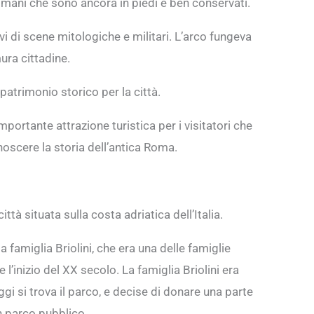
mani che sono ancora in piedi e ben conservati.
evi di scene mitologiche e militari. L’arco fungeva
ura cittadine.
atrimonio storico per la città.
portante attrazione turistica per i visitatori che
oscere la storia dell’antica Roma.
ittà situata sulla costa adriatica dell’Italia.
 famiglia Briolini, che era una delle famiglie
 l’inizio del XX secolo. La famiglia Briolini era
ggi si trova il parco, e decise di donare una parte
un parco pubblico.