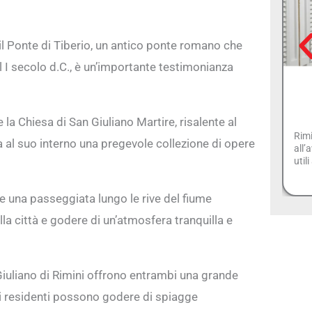
 il Ponte di Tiberio, un antico ponte romano che
l I secolo d.C., è un’importante testimonianza
la Chiesa di San Giuliano Martire, risalente al
Rimi
a al suo interno una pregevole collezione di opere
all’
util
re una passeggiata lungo le rive del fiume
a città e godere di un’atmosfera tranquilla e
 Giuliano di Rimini offrono entrambi una grande
he i residenti possono godere di spiagge