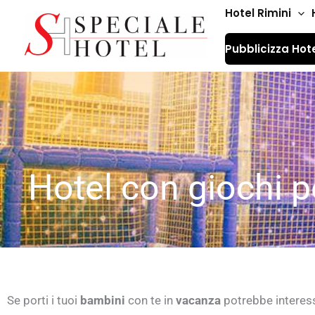
Vai
Hotel Rimini
al
Pubblicizza Hot
contenuto
Hotel con giochi p
Se porti i tuoi
bambini
con te in
vacanza
potrebbe interess