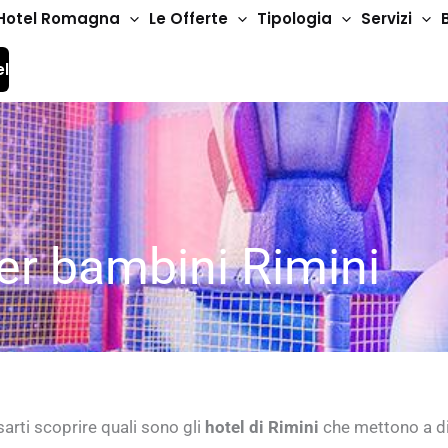
Hotel Romagna
Le Offerte
Tipologia
Servizi
el
er bambini Rimini
arti scoprire quali sono gli
hotel
di Rimini
che mettono a d