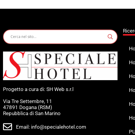
Ricer
Ho
Ho
Ho
Progetto a cura di: SH Web s.r.l
Ho
Via Tre Settembre, 11
Ho
47891 Dogana (RSM)
Repubblica di San Marino
Ho
Email: info@specialehotel.com
PU