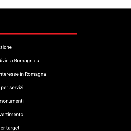
stiche
 Riviera Romagnola
 Interesse in Romagna
 per servizi
 monumenti
ivertimento
er target