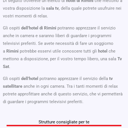
Di seguito troverete un elenco di
hotel
di
Rimini
che mettono a
vostra disposizione la
sala tv,
della quale potrete usufruire nei
vostri momenti di relax.
Gli ospiti
dell’hotel
di Rimini
potranno apprezzare il servizio
anche in camera e saranno liberi di guardare i programmi
televisivi preferiti. Se avete necessità di fare un soggiorno
a
Rimini
potrebbe esservi utile conoscere tutti gli
hotel
che
mettono a disposizione, per il vostro tempo libero, una sala
Tv
Sat
.
Gli ospiti
dell’hotel
potranno apprezzare il servizio della
tv
satellitare
anche in ogni camera. Tra i tanti momenti di relax
potrete approfittare anche di questo servizio, che vi permetterà
di guardare i programmi televisivi preferiti.
Strutture consigliate per te