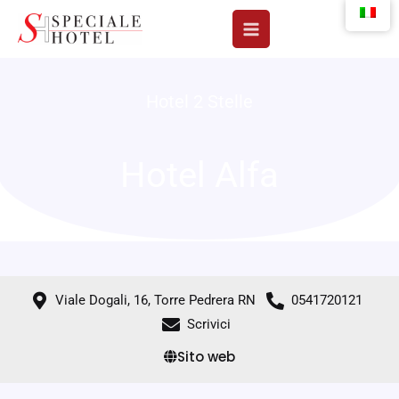
Vai
al
contenuto
Hotel 2 Stelle
Hotel Alfa
Viale Dogali, 16, Torre Pedrera RN
0541720121
Scrivici
Sito web