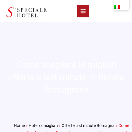
Vai
al
contenuto
Come scegliere le migliori
offerte e last minute in Riviera
Romagnola
Home
»
Hotel consigliati
»
Offerte last minute Romagna
»
Come