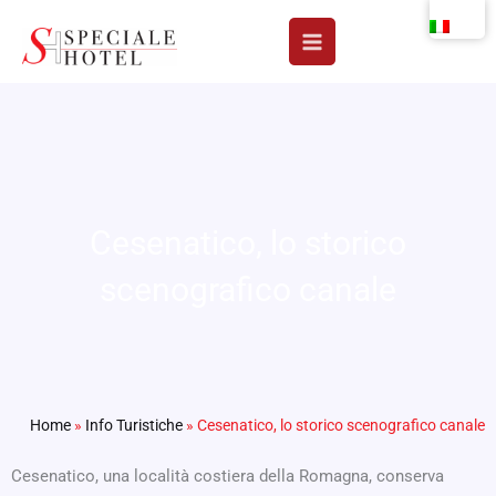
Vai
al
contenuto
Cesenatico, lo storico
scenografico canale
Home
»
Info Turistiche
»
Cesenatico, lo storico scenografico canale
Cesenatico, una località costiera della Romagna, conserva