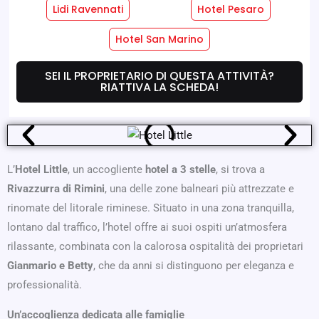
Lidi Ravennati
Hotel Pesaro
Servizi Hotel
Servizi Camere
Hotel San Marino
SEI IL PROPRIETARIO DI QUESTA ATTIVITÀ?
Dove Siamo
Offerte
RIATTIVA LA SCHEDA!
L’
Hotel Little
, un accogliente
hotel a 3 stelle
, si trova a
Rivazzurra di Rimini
, una delle zone balneari più attrezzate e
rinomate del litorale riminese. Situato in una zona tranquilla,
lontano dal traffico, l’hotel offre ai suoi ospiti un’atmosfera
rilassante, combinata con la calorosa ospitalità dei proprietari
Gianmario e Betty
, che da anni si distinguono per eleganza e
professionalità.
Un’accoglienza dedicata alle famiglie