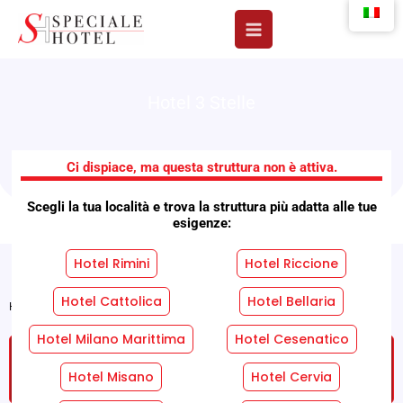
Vai
al
contenuto
Hotel 3 Stelle
Hotel Little
Ci dispiace, ma questa struttura non è attiva.
Scegli la tua località e trova la struttura più adatta alle tue
esigenze:
Hotel Rimini
Hotel Riccione
Hotel Cattolica
Hotel Bellaria
Home
»
Strutture
»
Hotel Little
Hotel Milano Marittima
Hotel Cesenatico
RICHIEDI UN PREVENTIVO GRATUITO SENZA
IMPEGNO!
Hotel Misano
Hotel Cervia