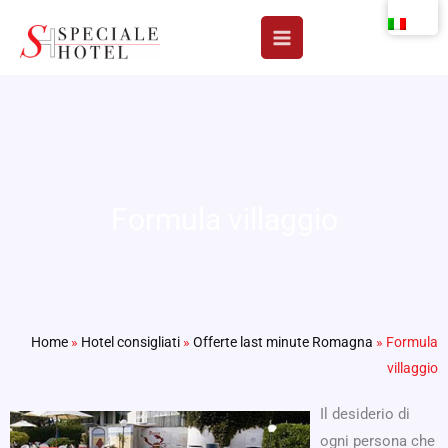
Vai
al
contenuto
Formula villaggio
Home
»
Hotel consigliati
»
Offerte last minute Romagna
»
Formula
villaggio
Il desiderio di
ogni persona che