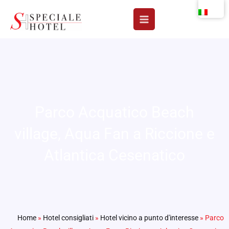
Vai
al
contenuto
Parco Acquatico Beach
village, Aqua Fan a Riccione e
Atlantica Cesenatico
Home
»
Hotel consigliati
»
Hotel vicino a punto d'interesse
»
Parco