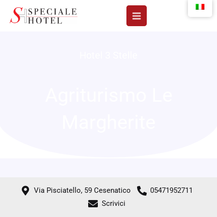
Vai
al
contenuto
Hotel 3 Stelle
Agriturismo Le
Margherite
Via Pisciatello, 59 Cesenatico
05471952711
Scrivici