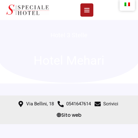
Vai
al
contenuto
Hotel 3 Stelle
Hotel Mehari
Via Bellini, 18
0541647614
Scrivici
Sito web