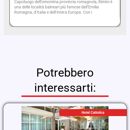
Capoluogo dell’omonima provincia romagnola, Rimini è
Un
una delle località balneari più famose dell’Emilia
ci
Romagna, d’Italia e dell’intera Europa. Con i
Potrebbero
interessarti:
Hotel Cattolica