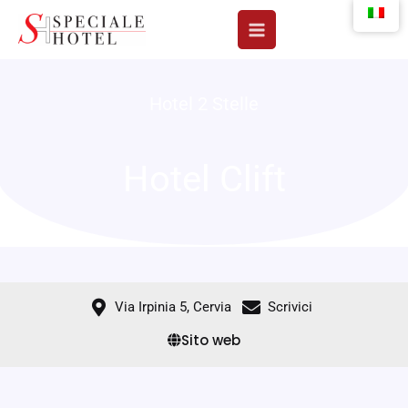
Vai
al
contenuto
Hotel 2 Stelle
Hotel Clift
Via Irpinia 5, Cervia
Scrivici
Sito web