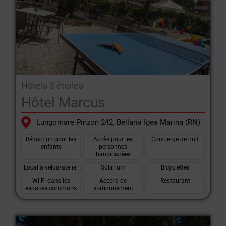
Hôtels 3 étoiles
Hôtel Marcus
Lungomare Pinzon 242, Bellaria Igea Marina (RN)
Réduction pour les
Accès pour les
Concierge de nuit
enfants
personnes
handicapées
Local à vélos/atelier
Solarium
Bicyclettes
Wi-Fi dans les
Accord de
Restaurant
espaces communs
stationnement