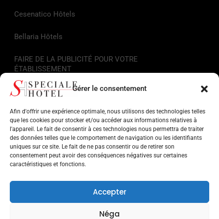
Cesenatico Hôtels
Bellaria Hôtels
FAIRE DE LA PUBLICITÉ POUR VOTRE
ÉTABLISSEMENT
Gérer le consentement
Liens utiles
Afin d'offrir une expérience optimale, nous utilisons des technologies telles
Informations touristiques
que les cookies pour stocker et/ou accéder aux informations relatives à
l'appareil. Le fait de consentir à ces technologies nous permettra de traiter
des données telles que le comportement de navigation ou les identifiants
Hôtels sur la Riviera Romagnola
uniques sur ce site. Le fait de ne pas consentir ou de retirer son
consentement peut avoir des conséquences négatives sur certaines
Points d'intérêt en Romagne
caractéristiques et fonctions.
Facilités pour les services
Accepter
Musées et monuments
Néga