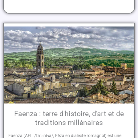
Faenza : terre d'histoire, d'art et de
traditions millénaires
Faenza (AFI : /faˈɛnʦa/, Fẽ́za en dialecte romagnol) est une