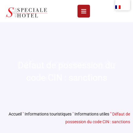
Aller
au
contenu
Défaut de possession du
code CIN : sanctions
Accueil
"
Informations touristiques
"
Informations utiles
"
Défaut de
possession du code CIN : sanctions