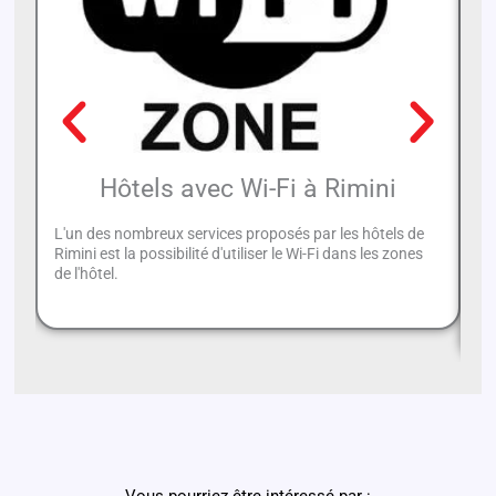
Hôtels avec Wi-Fi à Rimini
L'un des nombreux services proposés par les hôtels de
Rimini est la possibilité d'utiliser le Wi-Fi dans les zones
Ci
de l'hôtel.
sé
vo