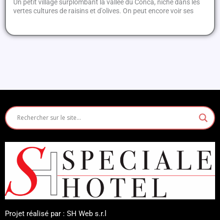
Un petit village surplombant la vallée du Conca, niché dans les
vertes cultures de raisins et d'olives. On peut encore voir ses
Projet réalisé par : SH Web s.r.l