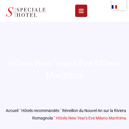
Aller
au
contenu
Hôtels New Year's Eve Milano
Marittima
Accueil
"
Hôtels recommandés
"
Réveillon du Nouvel An sur la Riviera
Romagnola
"
Hôtels New Year's Eve Milano Marittima