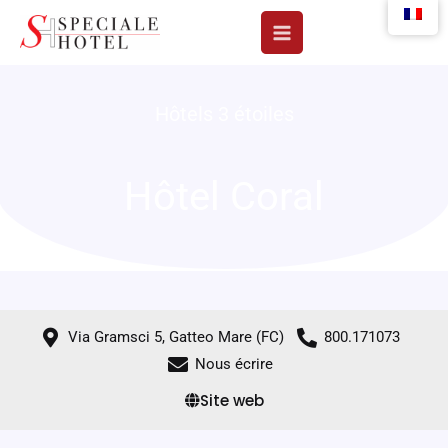
Aller
au
contenu
Hôtels 3 étoiles
Hôtel Coral
Via Gramsci 5, Gatteo Mare (FC)
800.171073
Nous écrire
Site web